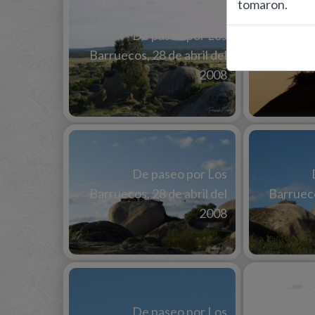
tomaron.
De paseo por Los
Barruecos, 28 de abril del
Barrueco
2008
De paseo por Los
Barruecos, 28 de abril del
Barrueco
2008
De paseo por Los