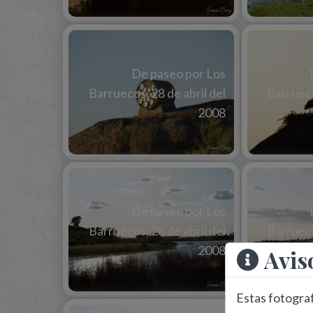
De paseo por Los
Barruecos, 28 de abril del
Barrueco
2008
De paseo por Los
Barruecos, 28 de abril del
Barrueco
2008
Avis
Estas fotograf