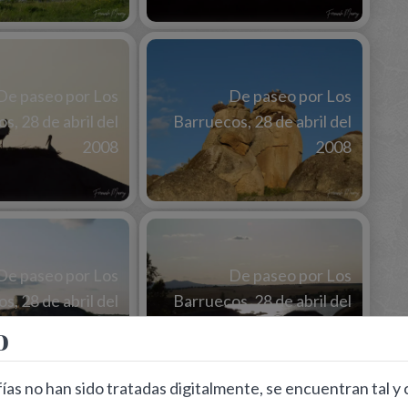
De paseo por Los
De paseo por Los
s, 28 de abril del
Barruecos, 28 de abril del
2008
2008
De paseo por Los
De paseo por Los
s, 28 de abril del
Barruecos, 28 de abril del
2008
2008
o
ías no han sido tratadas digitalmente, se encuentran tal y