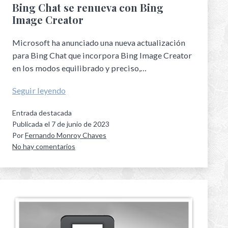
o
Bing Chat se renueva con Bing
Image Creator
f
t
Microsoft ha anunciado una nueva actualización
w
para Bing Chat que incorpora Bing Image Creator
en los modos equilibrado y preciso,…
a
r
Seguir leyendo
e
Entrada destacada
Publicada el
7 de junio de 2023
Por
Fernando Monroy Chaves
No hay comentarios